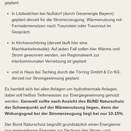
geplant:
in Litzlwalchen bei Nußdorf (durch Geoenergie Bayern)
geplant derzeit für die Stromerzeugung, Wärmenutzung mit
Fernwärmenetzen nach Traunstein oder Traunreut im
Gespräch.
in Kirchanschöring (derzeit läuft hier eine
Machbarkeitsstudie): Auf jeden Fall sollen hier Wärme und
Strom gewonnen werden, ein Regionalwerk zur
interkommunalen Vernetzung ist geplant
und in Haus bei Taching durch die Törring GmbH & Co KG,
derzeit nur Stromgewinnung geplant
Es handelt sich bei allen Anlagen um hydrothermale Anlagen,
dabei soll heißes Tiefenwasser zur Energiegewinnung genutzt
werden.
Generell sollte
nach Ansicht des BUND Naturschutz
der
Schwerpunkt
auf der
Wärmenutzung
liegen
,
denn der
Wirkungsgrad bei der Stromerzeugung liegt bei nur 10-15%.
Der Bund Naturschutz begrüßt grundsätzlich einen Energiemix
aus erneuerbaren Energien zur Deckung des Strom- und