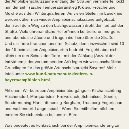
der Amphibienschutzzäune entlang der Straßen verhinderte, lockt
nun der sehr rasche Temperaturanstieg Kröten, Frösche und
Molche aus den Winterquartieren. An vielen Stellen im Landkreis
werden daher nun wieder Amphibienschutzzäune aufgebaut,
denn auf dem Weg zu den Laichgewässern droht der Tod auf der
Straße. Viele ehrenamtliche Helfer*innen kontrollieren morgens
und abends die Zäune und tragen die Tiere über die Straße.
Und die Tiere brauchen unseren Schutz, denn inzwischen sind 13
der 19 heimischen Amphibienarten bedroht. Es geht aber nicht
allein um den Schutz der Tiere - mit der Zählung (Anzahl der
Individuen jeder vorkommenden Art) legen wir wissenschaftliche
Grundlagen für das größte Artenschutzprojekt Bayerns! Mehr
Infos unter
www.bund-naturschutz.de/tiere-in-
bayern/amphibien.html
.
Aktionen: Wir betreuen Amphibienübergänge in Kirchanschöring-
Reichersdorf, Marquartstein-Freiweidach, Schnaitsee, Seeon,
Sondermoning-Hart, Tittmoning-Bergham, Trostberg-Engertsham
und Vachendorf-Langenspach. Wenn Sie mithelfen möchten,
melden Sie sich einfach bei uns im Büro!
Was bedeutet es konkret, sich bei der Amphibienwanderung zu