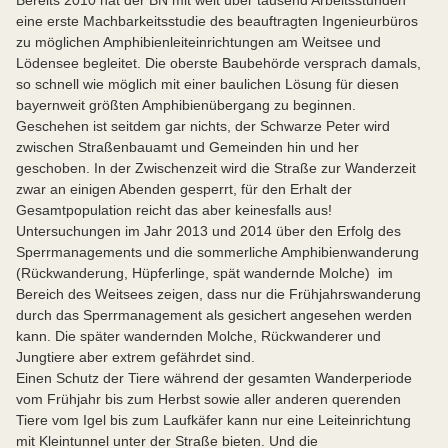
eine erste Machbarkeitsstudie des beauftragten Ingenieurbüros
zu möglichen Amphibienleiteinrichtungen am Weit­see und
Lödensee begleitet. Die oberste Baubehörde versprach damals,
so schnell wie möglich mit einer baulichen Lösung für diesen
bayernweit größten Amphibienübergang zu beginnen.
Geschehen ist seitdem gar nichts, der Schwarze Peter wird
zwischen Straßenbauamt und Gemeinden hin und her
geschoben. In der Zwischenzeit wird die Straße zur Wanderzeit
zwar an einigen Abenden gesperrt, für den Erhalt der
Gesamtpopulation reicht das aber keinesfalls aus!
Untersuchungen im Jahr 2013 und 2014 über den Erfolg des
Sperrmanagements und die sommerliche Amphibienwanderung
(Rückwanderung, Hüpferlinge, spät wandernde Molche) im
Bereich des Weitsees zeigen, dass nur die Frühjahrswanderung
durch das Sperrmanagement als gesichert angesehen werden
kann. Die später wandernden Molche, Rückwanderer und
Jungtiere aber extrem gefährdet sind.
Einen Schutz der Tiere während der gesam­ten Wanderperiode
vom Frühjahr bis zum Herbst sowie aller anderen querenden
Tiere vom Igel bis zum Laufkäfer kann nur eine Leiteinrichtung
mit Kleintunnel unter der Straße bieten. Und die