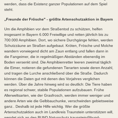
werden, dass die Existenz ganzer Populationen auf dem Spiel
steht.
„Freunde der Frösche" - größte Artenschutzaktion in Bayern
Um die Amphibien vor dem Straßentod zu schützen, helfen
insgesamt in Bayern 6.000 Freiwillige und retten jährlich bis zu
700.000 Amphibien. Dort, wo sichere Durchgänge fehlen, werden
Schutzzäune an Straßen aufgebaut. Kröten, Frösche und Molche
wandern vorwiegend dicht am Zaun entlang und fallen dann in
die Fangeimer, die in regelmäßigen Abständen ebenerdig im
Boden versenkt sind. Die Amphibienretter leeren zweimal täglich
die Eimer, notieren die gefundenen Tierarten sowie deren Anzahl,
und tragen die Lurche anschließend über die Straße. Dadurch
können die Daten gut mit denen des Vorjahres verglichen
werden. Über die Jahre hinweg wird so deutlich: Die Tiere haben
es regional schwer, stabile Populationen aufzubauen. Frühe
Allerweltsarten, wie der Grasfrosch, werden immer weniger und
andere Arten wie die Gelbbauchunke, verschwinden gebietsweise
ganz.. Deshalb ist jede Hilfe wichtig. Wer die größte
Artenschutzaktion auch im Landkreis Traunstein unterstützen will,
wendet sich an den BUND Naturschutz traunstein@bund-