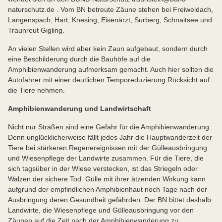
naturschutz.de . Vom BN betreute Zäune stehen bei Freiweidach,
Langenspach, Hart, Knesing, Eisenärzt, Surberg, Schnaitsee und
Traunreut Gigling.
An vielen Stellen wird aber kein Zaun aufgebaut, sondern durch
eine Beschilderung durch die Bauhöfe auf die
Amphibienwanderung aufmerksam gemacht. Auch hier sollten die
Autofahrer mit einer deutlichen Temporeduzierung Rücksicht auf
die Tiere nehmen.
Amphibienwanderung und Landwirtschaft
Nicht nur Straßen sind eine Gefahr für die Amphibienwanderung.
Denn unglücklicherweise fällt jedes Jahr die Hauptwanderzeit der
Tiere bei stärkeren Regenereignissen mit der Gülleausbringung
und Wiesenpflege der Landwirte zusammen. Für die Tiere, die
sich tagsüber in der Wiese verstecken, ist das Striegeln oder
Walzen der sichere Tod. Gülle mit ihrer ätzenden Wirkung kann
aufgrund der empfindlichen Amphibienhaut noch Tage nach der
Ausbringung deren Gesundheit gefährden. Der BN bittet deshalb
Landwirte, die Wiesenpflege und Gülleausbringung vor den
Zäunen auf die Zeit nach der Amphibienwanderung zu