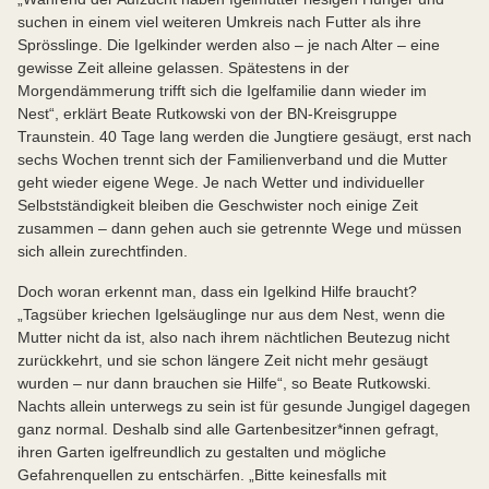
suchen in einem viel weiteren Umkreis nach Futter als ihre
Sprösslinge. Die Igelkinder werden also – je nach Alter – eine
gewisse Zeit alleine gelassen. Spätestens in der
Morgendämmerung trifft sich die Igelfamilie dann wieder im
Nest“, erklärt Beate Rutkowski von der BN-Kreisgruppe
Traunstein. 40 Tage lang werden die Jungtiere gesäugt, erst nach
sechs Wochen trennt sich der Familienverband und die Mutter
geht wieder eigene Wege. Je nach Wetter und individueller
Selbstständigkeit bleiben die Geschwister noch einige Zeit
zusammen – dann gehen auch sie getrennte Wege und müssen
sich allein zurechtfinden.
Doch woran erkennt man, dass ein Igelkind Hilfe braucht?
„Tagsüber kriechen Igelsäuglinge nur aus dem Nest, wenn die
Mutter nicht da ist, also nach ihrem nächtlichen Beutezug nicht
zurückkehrt, und sie schon längere Zeit nicht mehr gesäugt
wurden – nur dann brauchen sie Hilfe“, so Beate Rutkowski.
Nachts allein unterwegs zu sein ist für gesunde Jungigel dagegen
ganz normal. Deshalb sind alle Gartenbesitzer*innen gefragt,
ihren Garten igelfreundlich zu gestalten und mögliche
Gefahrenquellen zu entschärfen. „Bitte keinesfalls mit