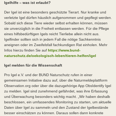
Igelhilfe – was ist erlaubt?
Der Igel ist eine besonders geschützte Tierart. Nur kranke und
verletzte Igel dürfen häuslich aufgenommen und gepflegt werden.
Sobald sich diese Tiere wieder selbst erhalten können, müssen
sie unverzüglich in die Freiheit entlassen werden. Für die Pflege
eines hilfsbedürftigen Igels reicht Tierliebe allein nicht aus.
Igelfinder sollten sich in jedem Fall die nötige Sachkenntnis
aneignen oder im Zweifelsfall fachkundigen Rat einholen. Mehr
Infos hierzu finden Sie auf
https://www.bund-
naturschutz.de/oekologisch-leben/tieren-helfen/igel
Igel melden für die Wissenschaft
Pro Igel e.V. und der BUND Naturschutz rufen in einer
gemeinsamen Initiative dazu auf, über die Naturmeldeplattform
Observation.org oder über die dazugehörige App ObsIdentify Igel
zu melden. Igel sind zunehmend gefährdet, was ihre Erfassung
und Überwachung besonders wichtig macht. „Wir haben deshalb
beschlossen, ein umfassendes Monitoring zu starten, um aktuelle
Daten über Igel zu sammeln und den Zustand der Igelbestände
besser einschätzen zu können. Daraus sollen dann konkrete