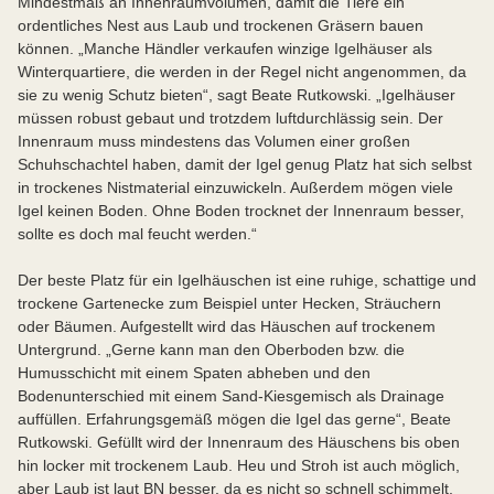
Mindestmaß an Innenraumvolumen, damit die Tiere ein
ordentliches Nest aus Laub und trockenen Gräsern bauen
können. „Manche Händler verkaufen winzige Igelhäuser als
Winterquartiere, die werden in der Regel nicht angenommen, da
sie zu wenig Schutz bieten“, sagt Beate Rutkowski. „Igelhäuser
müssen robust gebaut und trotzdem luftdurchlässig sein. Der
Innenraum muss mindestens das Volumen einer großen
Schuhschachtel haben, damit der Igel genug Platz hat sich selbst
in trockenes Nistmaterial einzuwickeln. Außerdem mögen viele
Igel keinen Boden. Ohne Boden trocknet der Innenraum besser,
sollte es doch mal feucht werden.“
Der beste Platz für ein Igelhäuschen ist eine ruhige, schattige und
trockene Gartenecke zum Beispiel unter Hecken, Sträuchern
oder Bäumen. Aufgestellt wird das Häuschen auf trockenem
Untergrund. „Gerne kann man den Oberboden bzw. die
Humusschicht mit einem Spaten abheben und den
Bodenunterschied mit einem Sand-Kiesgemisch als Drainage
auffüllen. Erfahrungsgemäß mögen die Igel das gerne“, Beate
Rutkowski. Gefüllt wird der Innenraum des Häuschens bis oben
hin locker mit trockenem Laub. Heu und Stroh ist auch möglich,
aber Laub ist laut BN besser, da es nicht so schnell schimmelt,