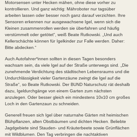
Motorsensen unter Hecken mähen, ohne diese vorher zu
kontrollieren. Und ganz wichtig: Mähroboter nur tagsüber
arbeiten lassen oder besser noch ganz darauf verzichten. Ihre
Sensoren erkennen nur ausgewachsene Igel, wenn sich die
Kleinen zusammenrollen werden sie überfahren und häufig
verstümmelt oder getötet“, weiß Beate Rutkowski. „Und auch
Kellerschächte können für Igelkinder zur Falle werden. Daher:
Bitte abdecken.“
Auch Autofahrer*innen sollten in diesen Tagen besonders
wachsam sein, da viele Igel auf der Straße unterwegs sind. „Die
zunehmende Verdichtung des städtischen Lebensraums und die
Undurchlässigkeit vieler Gartenzäune zwingt die Igel auf die
Straße“, so Beate Rutkowski. Der BUND Naturschutz rät deshalb
dazu, Igeldurchgänge von einem Garten zum nächsten
anzulegen. Oder besser gleich ein mindestens 10x10 cm großes
Loch in den Gartenzaun zu schneiden.
Generell freuen sich Igel über naturnahe Gärten mit heimischen
Blühpflanzen, alten Obstbäumen und dichten Hecken. Beliebte
Jagdgebiete sind Stauden- und Kräuterbeete sowie Grünflächen
mit Wildblumen. Den Tag verbringen die nachtaktiven