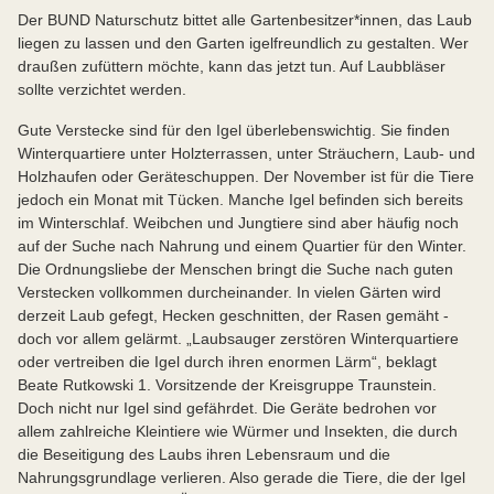
Der BUND Naturschutz bittet alle Gartenbesitzer*innen, das Laub
liegen zu lassen und den Garten igelfreundlich zu gestalten. Wer
draußen zufüttern möchte, kann das jetzt tun. Auf Laubbläser
sollte verzichtet werden.
Gute Verstecke sind für den Igel überlebenswichtig. Sie finden
Winterquartiere unter Holzterrassen, unter Sträuchern, Laub- und
Holzhaufen oder Geräteschuppen. Der November ist für die Tiere
jedoch ein Monat mit Tücken. Manche Igel befinden sich bereits
im Winterschlaf. Weibchen und Jungtiere sind aber häufig noch
auf der Suche nach Nahrung und einem Quartier für den Winter.
Die Ordnungsliebe der Menschen bringt die Suche nach guten
Verstecken vollkommen durcheinander. In vielen Gärten wird
derzeit Laub gefegt, Hecken geschnitten, der Rasen gemäht -
doch vor allem gelärmt. „Laubsauger zerstören Winterquartiere
oder vertreiben die Igel durch ihren enormen Lärm“, beklagt
Beate Rutkowski 1. Vorsitzende der Kreisgruppe Traunstein.
Doch nicht nur Igel sind gefährdet. Die Geräte bedrohen vor
allem zahlreiche Kleintiere wie Würmer und Insekten, die durch
die Beseitigung des Laubs ihren Lebensraum und die
Nahrungsgrundlage verlieren. Also gerade die Tiere, die der Igel