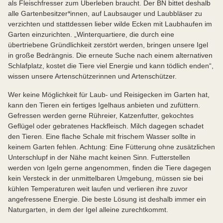
als Fleischfresser zum Überleben braucht. Der BN bittet deshalb
alle Gartenbesitzer*innen, auf Laubsauger und Laubbläser zu
verzichten und stattdessen lieber wilde Ecken mit Laubhaufen im
Garten einzurichten. „Winterquartiere, die durch eine
übertriebene Gründlichkeit zerstört werden, bringen unsere Igel
in große Bedrängnis. Die erneute Suche nach einem alternativen
Schlafplatz, kostet die Tiere viel Energie und kann tödlich enden“,
wissen unsere Artenschützerinnen und Artenschützer.
Wer keine Möglichkeit für Laub- und Reisigecken im Garten hat,
kann den Tieren ein fertiges Igelhaus anbieten und zufüttern.
Gefressen werden gerne Rühreier, Katzenfutter, gekochtes
Geflügel oder gebratenes Hackfleisch. Milch dagegen schadet
den Tieren. Eine flache Schale mit frischem Wasser sollte in
keinem Garten fehlen. Achtung: Eine Fütterung ohne zusätzlichen
Unterschlupf in der Nähe macht keinen Sinn. Futterstellen
werden von Igeln gerne angenommen, finden die Tiere dagegen
kein Versteck in der unmittelbaren Umgebung, müssen sie bei
kühlen Temperaturen weit laufen und verlieren ihre zuvor
angefressene Energie. Die beste Lösung ist deshalb immer ein
Naturgarten, in dem der Igel alleine zurechtkommt.