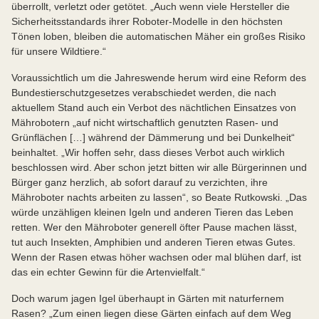
überrollt, verletzt oder getötet. „Auch wenn viele Hersteller die
Sicherheitsstandards ihrer Roboter-Modelle in den höchsten
Tönen loben, bleiben die automatischen Mäher ein großes Risiko
für unsere Wildtiere.“
Voraussichtlich um die Jahreswende herum wird eine Reform des
Bundestierschutzgesetzes verabschiedet werden, die nach
aktuellem Stand auch ein Verbot des nächtlichen Einsatzes von
Mährobotern „auf nicht wirtschaftlich genutzten Rasen- und
Grünflächen […] während der Dämmerung und bei Dunkelheit“
beinhaltet. „Wir hoffen sehr, dass dieses Verbot auch wirklich
beschlossen wird. Aber schon jetzt bitten wir alle Bürgerinnen und
Bürger ganz herzlich, ab sofort darauf zu verzichten, ihre
Mähroboter nachts arbeiten zu lassen“, so Beate Rutkowski. „Das
würde unzähligen kleinen Igeln und anderen Tieren das Leben
retten. Wer den Mähroboter generell öfter Pause machen lässt,
tut auch Insekten, Amphibien und anderen Tieren etwas Gutes.
Wenn der Rasen etwas höher wachsen oder mal blühen darf, ist
das ein echter Gewinn für die Artenvielfalt.“
Doch warum jagen Igel überhaupt in Gärten mit naturfernem
Rasen? „Zum einen liegen diese Gärten einfach auf dem Weg