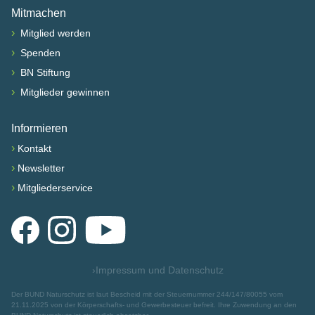
Mitmachen
›
Mitglied werden
›
Spenden
›
BN Stiftung
›
Mitglieder gewinnen
Informieren
›
Kontakt
›
Newsletter
›
Mitgliederservice
Facebook
Instagram
YouTube
›
Impressum und Datenschutz
Der BUND Naturschutz ist laut Bescheid mit der Steuernummer 244/147/80055 vom
21.11.2025 von der Körperschafts- und Gewerbesteuer befreit. Ihre Zuwendung an den