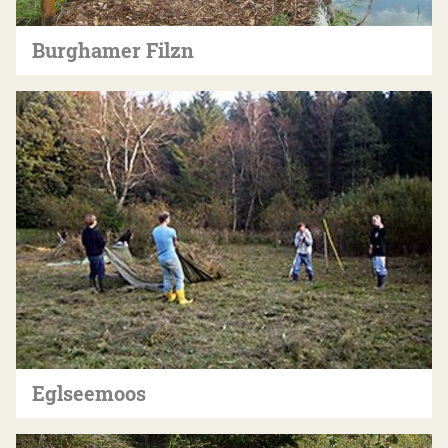
Burghamer Filzn
Eglseemoos